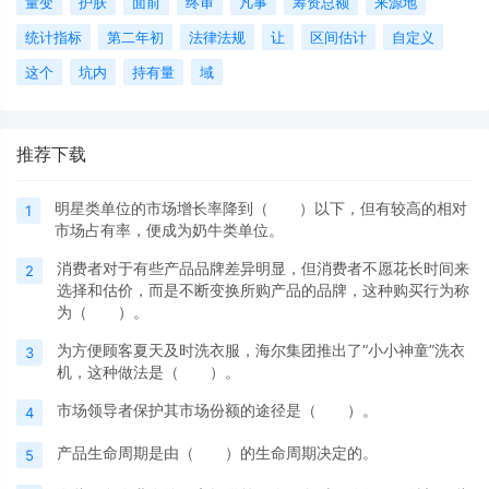
量变
护肤
面前
终审
凡事
筹资总额
来源地
统计指标
第二年初
法律法规
让
区间估计
自定义
这个
坑内
持有量
域
推荐下载
明星类单位的市场增长率降到（ ）以下，但有较高的相对
1
市场占有率，便成为奶牛类单位。
消费者对于有些产品品牌差异明显，但消费者不愿花长时间来
2
选择和估价，而是不断变换所购产品的品牌，这种购买行为称
为（ ）。
为方便顾客夏天及时洗衣服，海尔集团推出了“小小神童”洗衣
3
机，这种做法是（ ）。
市场领导者保护其市场份额的途径是（ ）。
4
产品生命周期是由（ ）的生命周期决定的。
5