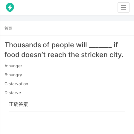
Togg
navig
首页
Thousands of people will _______ if
food doesn’t reach the stricken city.
A:hunger
B:hungry
C:starvation
D:starve
正确答案