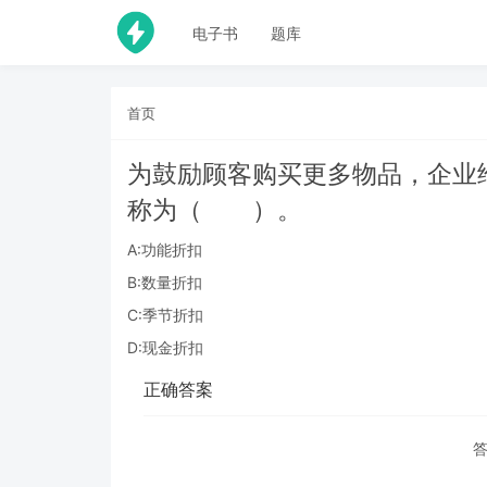
电子书
题库
首页
为鼓励顾客购买更多物品，企业
称为（ ）。
A:功能折扣
B:数量折扣
C:季节折扣
D:现金折扣
正确答案