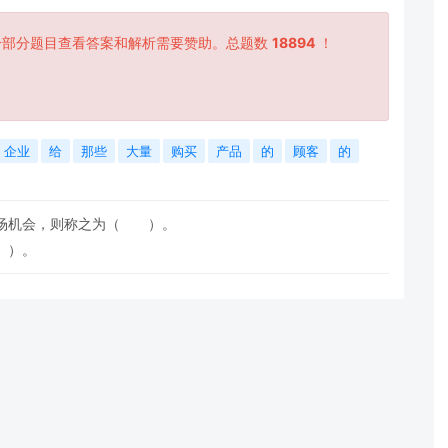
一部分题目查看答案和解析需要赞助。总题数
18894
！
企业
给
那些
大量
购买
产品
的
顾客
的
市场机会，则称之为（ ）。
 ）。