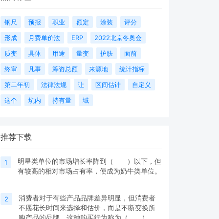
钢尺
预报
职业
额定
涂装
评分
形成
月费单价法
ERP
2022北京冬奥会
质变
具体
用途
量变
护肤
面前
终审
凡事
筹资总额
来源地
统计指标
第二年初
法律法规
让
区间估计
自定义
这个
坑内
持有量
域
推荐下载
明星类单位的市场增长率降到（ ）以下，但
1
有较高的相对市场占有率，便成为奶牛类单位。
消费者对于有些产品品牌差异明显，但消费者
2
不愿花长时间来选择和估价，而是不断变换所
购产品的品牌，这种购买行为称为（ ）。