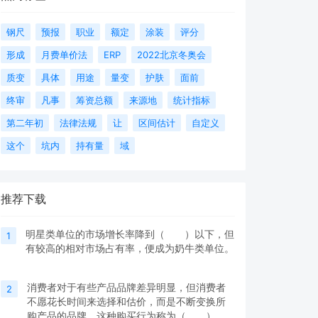
钢尺
预报
职业
额定
涂装
评分
形成
月费单价法
ERP
2022北京冬奥会
质变
具体
用途
量变
护肤
面前
终审
凡事
筹资总额
来源地
统计指标
第二年初
法律法规
让
区间估计
自定义
这个
坑内
持有量
域
推荐下载
明星类单位的市场增长率降到（ ）以下，但
1
有较高的相对市场占有率，便成为奶牛类单位。
消费者对于有些产品品牌差异明显，但消费者
2
不愿花长时间来选择和估价，而是不断变换所
购产品的品牌，这种购买行为称为（ ）。