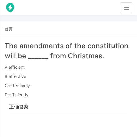
Togg
navig
首页
The amendments of the constitution
will be ______ from Christmas.
A:efficient
B:effective
C:effectively
D:efficiently
正确答案