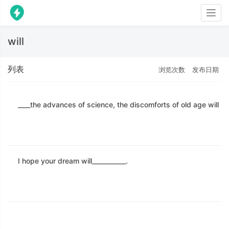
Togg
navig
will
列表
浏览次数
发布日期
____the advances of science, the discomforts of old age will n
I hope your dream will___________.