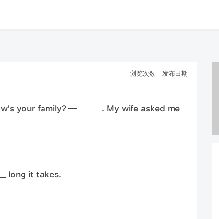
浏览次数
发布日期
ow's your family? —
. My wife asked me
_ long it takes.