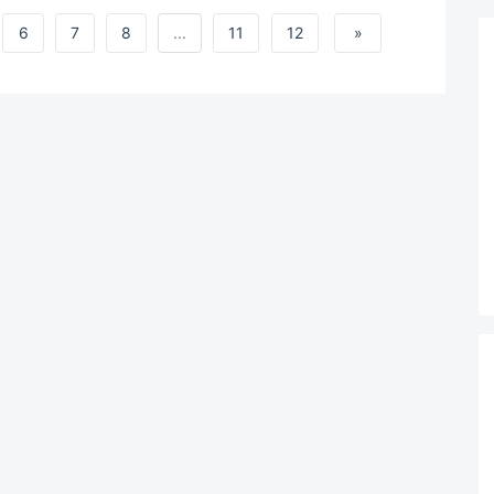
6
7
8
...
11
12
»