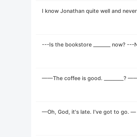
I know Jonathan quite well and neve
---Is the bookstore _______ now? ---No
——The coffee is good. ________? ——Ce
—Oh, God, it's late. I've got to go. 