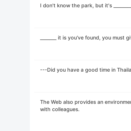
I don't know the park, but it's _______
_______ it is you’ve found, you must g
---Did you have a good time in Thaila
The Web also provides an environment 
with colleagues.