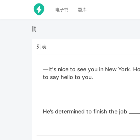
电子书
题库
It
列表
—It's nice to see you in New York. H
to say hello to you.
He’s determined to finish the job _____