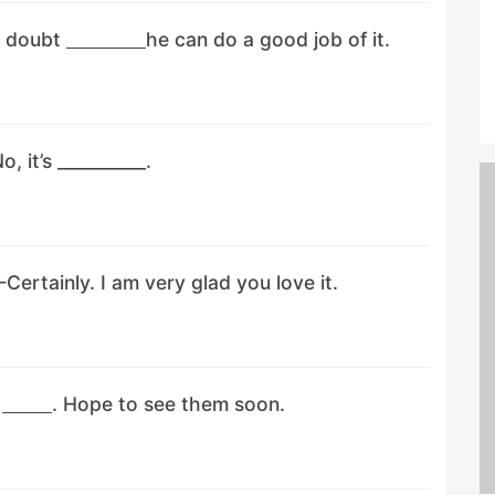
r doubt
he can do a good job of it.
, it’s __________.
rtainly. I am very glad you love it.
—
. Hope to see them soon.