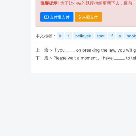
温馨提示!
为了让小站的题库持续更新下去，目前
支付宝支付
余额支付
本文标签：
It
s
believed
that
if
a
book
上一篇 >
If you _____ on breaking the law, you will 
下一篇 >
Please wait a moment , I have ______ to tel