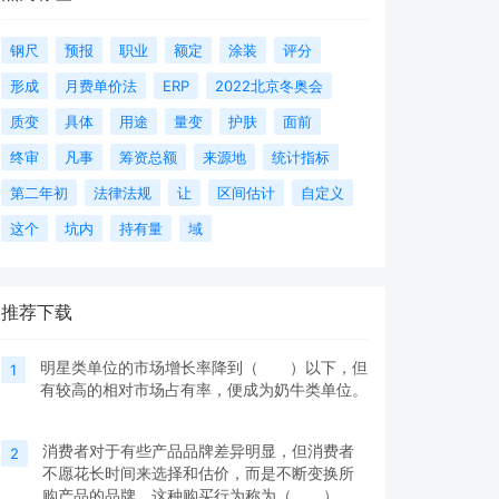
钢尺
预报
职业
额定
涂装
评分
形成
月费单价法
ERP
2022北京冬奥会
质变
具体
用途
量变
护肤
面前
终审
凡事
筹资总额
来源地
统计指标
第二年初
法律法规
让
区间估计
自定义
这个
坑内
持有量
域
推荐下载
明星类单位的市场增长率降到（ ）以下，但
1
有较高的相对市场占有率，便成为奶牛类单位。
消费者对于有些产品品牌差异明显，但消费者
2
不愿花长时间来选择和估价，而是不断变换所
购产品的品牌，这种购买行为称为（ ）。