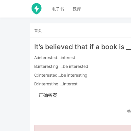
电子书
题库
首页
It’s believed that if a book is _
A:interested…interest
B:interesting …be interested
C:interested…be interesting
D:interesting….interest
正确答案