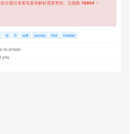
一部分题目查看答案和解析需要赞助。总题数
18894
！
is
it
will
surely
the
reader
go to prison
l you